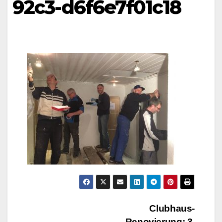
92c3-d6f6e7f01c18
Beitragsnavigation
Clubhaus-
Renovierung: 3.