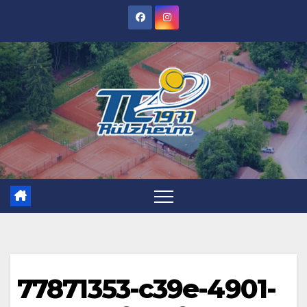
Zum
Inhalt
springen
77871353-c39e-4901-