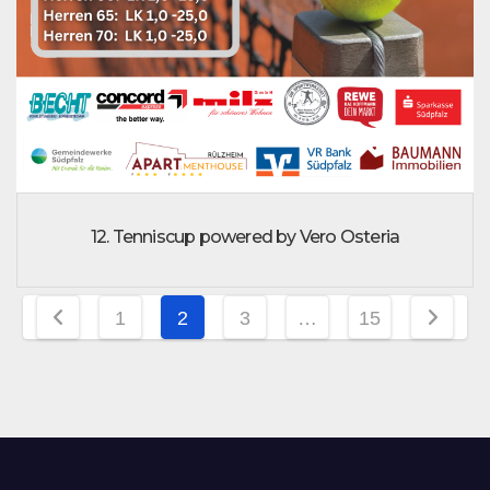
12. Tenniscup powered by Vero Osteria
Seitennummerierung
1
2
3
…
15
der
Beiträge