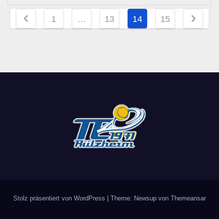
Seitennummerierung
1
…
13
14
15
der
Beiträge
Stolz präsentiert von WordPress
|
Theme: Newsup von
Themeansar