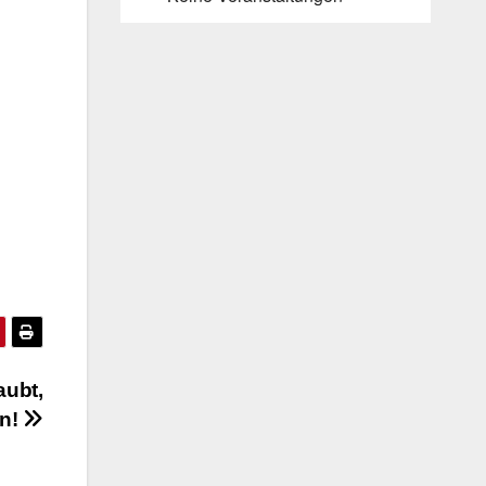
aubt,
en!