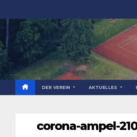
Zum
Inhalt
springen
DER VEREIN
AKTUELLES
corona-ampel-21