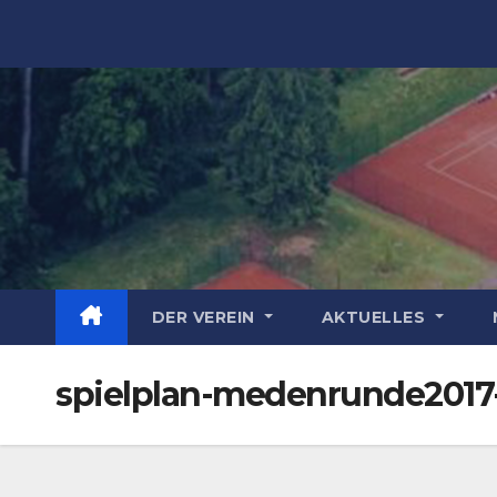
Zum
Inhalt
springen
DER VEREIN
AKTUELLES
spielplan-medenrunde2017