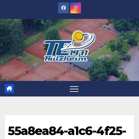
Zum
Inhalt
springen
55a8ea84-a1c6-4f25-