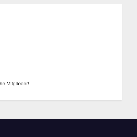
Office 365
Outlook Live
he Mitglieder!