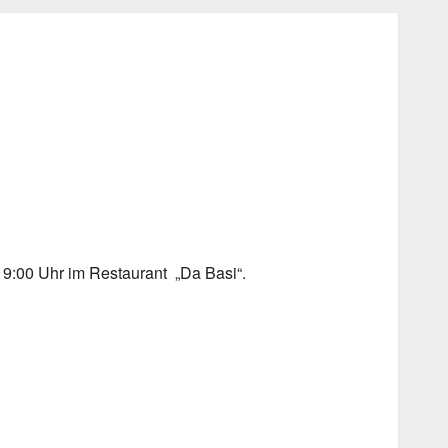
Office 365
Outlook Live
19:00 Uhr im Restaurant „Da Basi“.