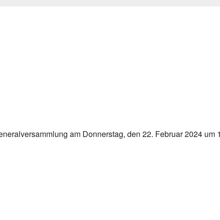
lender
iCalendar
r Generalversammlung am Donnerstag, den 22. Februar 2024 um 