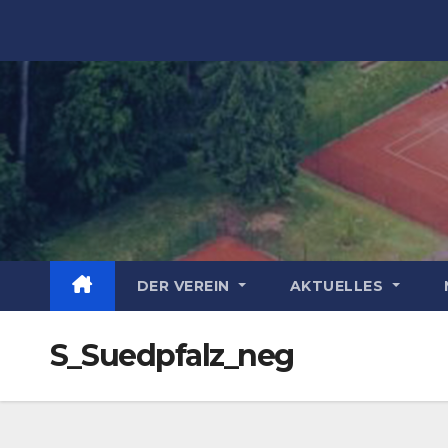
Zum
Inhalt
springen
DER VEREIN
AKTUELLES
S_Suedpfalz_neg