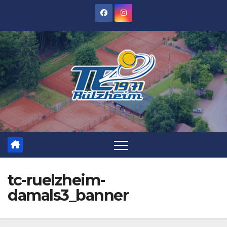
Zum
Inhalt
springen
tc-ruelzheim-
damals3_banner