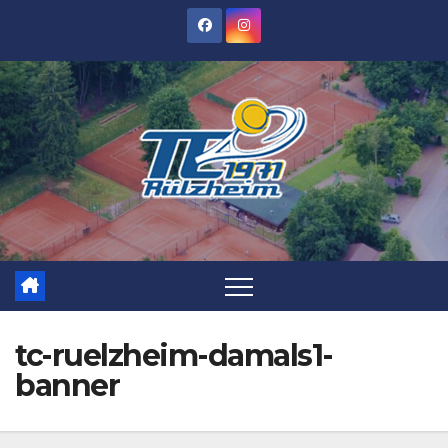
Zum
Inhalt
springen
tc-ruelzheim-damals1-
banner