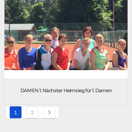
DAMEN 1: Nächster Heimsieg für 1. Damen
Seitennummerierung
1
2
der