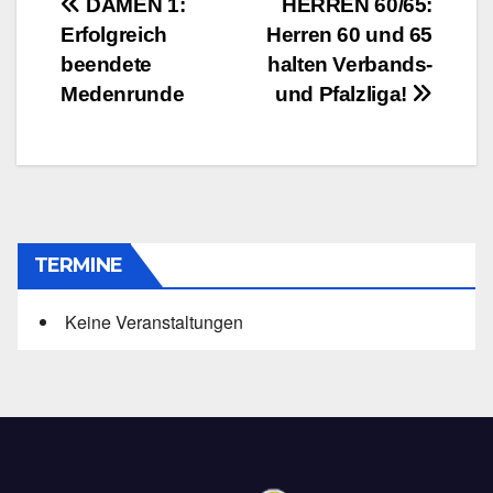
Beitragsnavigation
DAMEN 1:
HERREN 60/65:
Erfolgreich
Herren 60 und 65
beendete
halten Verbands-
Medenrunde
und Pfalzliga!
TERMINE
Keine Veranstaltungen